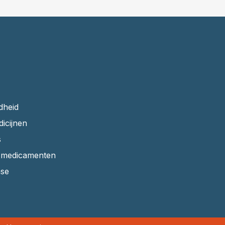
dheid
dicijnen
s
r medicamenten
ase