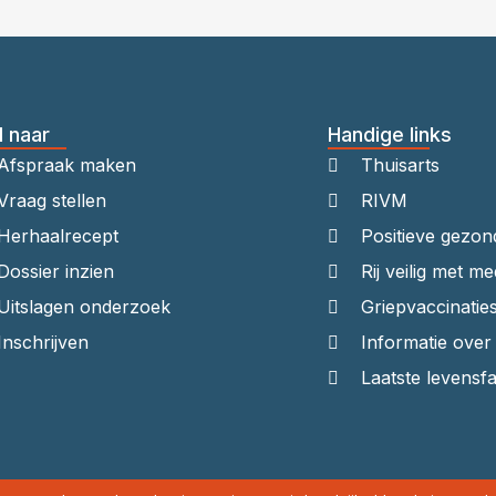
l naar
Handige links
Afspraak maken
Thuisarts
Vraag stellen
RIVM
Herhaalrecept
Positieve gezon
Dossier inzien
Rij veilig met me
Uitslagen onderzoek
Griepvaccinatie
Inschrijven
Informatie ove
Laatste levensf