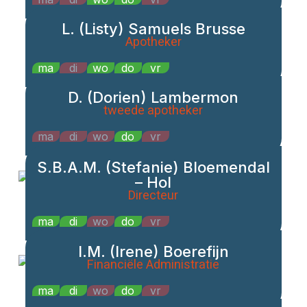
L. (Listy) Samuels Brusse
Apotheker
ma
di
wo
do
vr
D. (Dorien) Lambermon
tweede apotheker
ma
di
wo
do
vr
S.B.A.M. (Stefanie) Bloemendal
– Hol
Directeur
ma
di
wo
do
vr
I.M. (Irene) Boerefijn
Financiële Administratie
ma
di
wo
do
vr