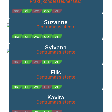
Praktijkondersteuner GGZ
ma
di
wo
do
vr
Suzanne
Centrumassistente
ma
di
wo
do
vr
Sylvana
Centrumassistente
ma
di
wo
do
vr
Ellis
Centrumassistente
ma
di
wo
do
vr
Kavita
Centrumassistente
ma
di
wo
do
vr