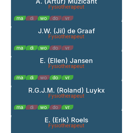
A. (Artur) Muzicant
Fysiotherapeut
ma
di
wo
do
vr
J.W. (Jil) de Graaf
Fysiotherapeut
ma
di
wo
do
vr
E. (Ellen) Jansen
Fysiotherapeut
ma
di
wo
do
vr
R.G.J.M. (Roland) Luykx
Fysiotherapeut
ma
di
wo
do
vr
E. (Erik) Roels
Fysiotherapeut