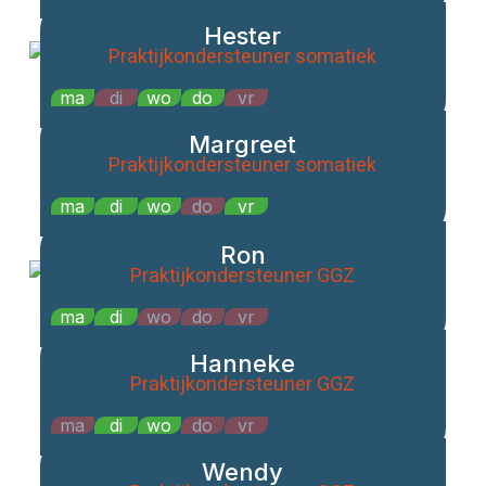
Hester
Praktijkondersteuner somatiek
ma
di
wo
do
vr
Margreet
Praktijkondersteuner somatiek
ma
di
wo
do
vr
Ron
Praktijkondersteuner GGZ
ma
di
wo
do
vr
Hanneke
Praktijkondersteuner GGZ
ma
di
wo
do
vr
Wendy