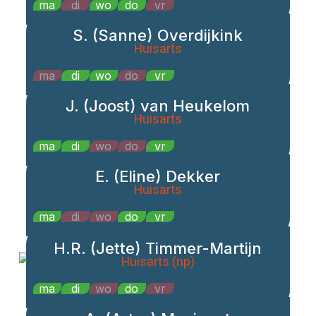
ma
di
wo
do
vr
S. (Sanne) Overdijkink
Huisarts
ma
di
wo
do
vr
J. (Joost) van Heukelom
Huisarts
ma
di
wo
do
vr
E. (Eline) Dekker
Huisarts
ma
di
wo
do
vr
H.R. (Jette) Timmer-Martijn
Huisarts (np)
ma
di
wo
do
vr