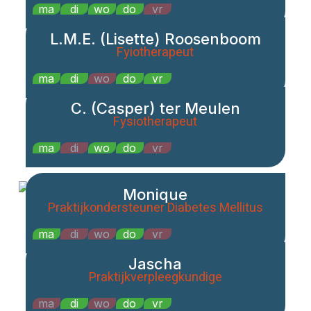
ma
di
wo
do
vr
L.M.E. (Lisette) Roosenboom
Fyiotherapeut
ma
di
wo
do
vr
C. (Casper) ter Meulen
Fysiotherapeut
ma
di
wo
do
vr
Monique
Praktijkondersteuner Diabetes Mellitus
ma
di
wo
do
vr
Jascha
Praktijkverpleegkundige
ma
di
wo
do
vr