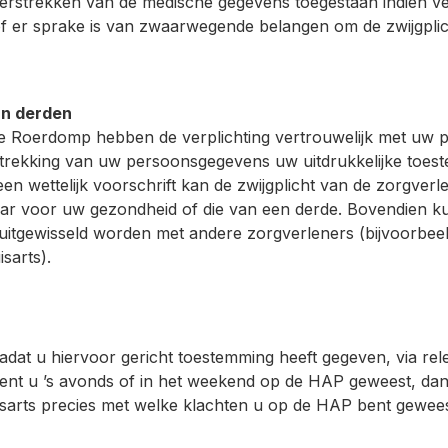
het verstrekken van de medische gegevens toegestaan indien
 er sprake is van zwaarwegende belangen om de zwijgplic
an derden
Roerdomp hebben de verplichting vertrouwelijk met uw p
rstrekking van uw persoonsgegevens uw uitdrukkelijke toes
een wettelijk voorschrift kan de zwijgplicht van de zorgv
ar voor uw gezondheid of die van een derde. Bovendien ku
aal uitgewisseld worden met andere zorgverleners (bijvoorbe
sarts).
at u hiervoor gericht toestemming heeft gegeven, via rel
nt u ’s avonds of in het weekend op de HAP geweest, dan 
arts precies met welke klachten u op de HAP bent geweest