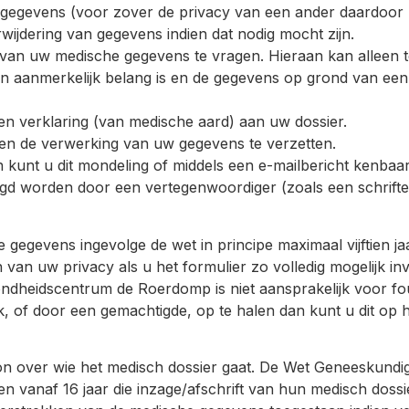
e gegevens (voor zover de privacy van een ander daardoor 
rwijdering van gegevens indien dat nodig mocht zijn.
ing van uw medische gegevens te vragen. Hieraan kan alle
n aanmerkelijk belang is en de gegevens op grond van een 
en verklaring (van medische aard) aan uw dossier.
gen de verwerking van uw gegevens te verzetten.
n kunt u dit mondeling of middels een e-mailbericht ken
 worden door een vertegenwoordiger (zoals een schrifteli
gegevens ingevolge de wet in principe maximaal vijftien j
an uw privacy als u het formulier zo volledig mogelijk in
ondheidscentrum de Roerdomp is niet aansprakelijk voor fou
k, of door een gemachtigde, op te halen dan kunt u dit op 
oon over wie het medisch dossier gaat. De Wet Geneesku
ren vanaf 16 jaar die inzage/afschrift van hun medisch dossi