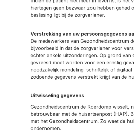
Indien de patiënt niet meer in leven is, is 
hiertegen geen bezwaar zou hebben gehad of
beslissing ligt bij de zorgverlener.
Verstrekking van uw persoonsgegevens a
De medewerkers van Gezondheidscentrum de 
bijvoorbeeld in dat de zorgverlener voor ve
echter enkele uitzonderingen. Op grond van 
gevreesd moet worden voor een ernstig geva
noodzakelijk mondeling, schriftelijk of digit
zodoende gegevens verstrekt krijgt van de hui
Uitwisseling gegevens
Gezondheidscentrum de Roerdomp wisselt, nad
betrouwbaar met de huisartsenpost (HAP). Be
met het Gezondheidscentrum. Zo weet de huis
ondernomen.