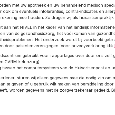
rden met uw apotheek en uw behandelend medisch specialis
 ook om eventuele intoleranties, contra-indicaties en all
rekening mee houden. Zo dragen wij als huisartsenpraktijk bi
 aan het NIVEL in het kader van het landelijk informatien
neren van de gezondheidszorg, het vóórkomen van gezond
heidsproblemen. Het onderzoek wordt bij voorbeeld gebrui
n door patiëntenverenigingen. Voor privacyverklaring klik
idscentrum gebruikt voor rapportages over door ons zelf 
en CVRM ketenzorg).
ing tussen het computersysteem van de Huisartsenpost en u
lener, sturen wij alleen gegevens mee die nodig zijn om aa
m aan te geven of u gebruik wilt maken van bemiddeling door
geeft, worden gegevens met de zorgverzekeraar gedeeld. Bi